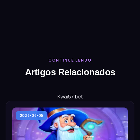
CONTINUE LENDO
Artigos Relacionados
Kwai57.bet
2026-06-05