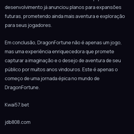
desenvolvimento já anunciou planos para expansões
futuras, prometendo ainda mais aventura e exploração
para seus jogadores.
Em conclusão, DragonFortune não é apenas um jogo,
mas uma experiência enriquecedora que promete
capturar a imaginação e o desejo de aventura de seu
público por muitos anos vindouros. Este é apenas o
começo de uma jornada épica no mundo de
DragonFortune.
Kwai57.bet
jdb808.com