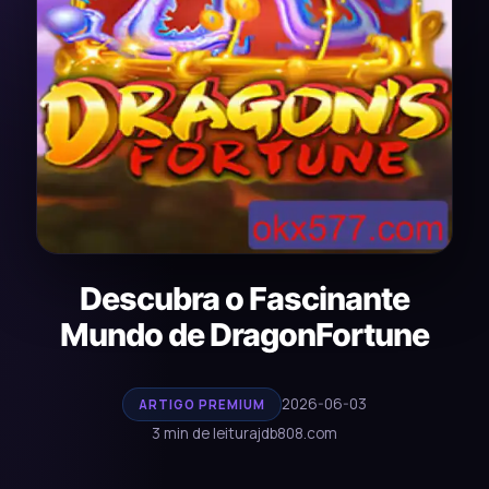
Descubra o Fascinante
Mundo de DragonFortune
2026-06-03
ARTIGO PREMIUM
3 min de leitura
jdb808.com