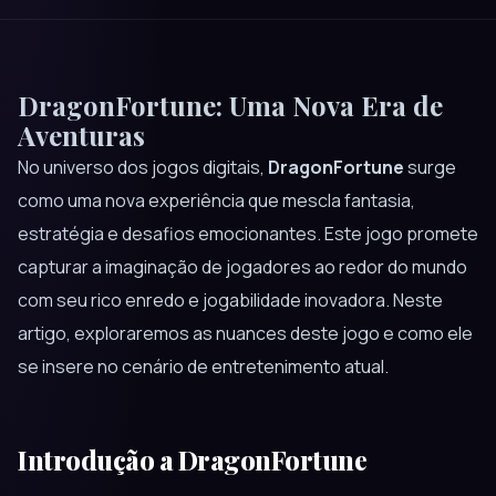
DragonFortune: Uma Nova Era de
Aventuras
No universo dos jogos digitais,
DragonFortune
surge
como uma nova experiência que mescla fantasia,
estratégia e desafios emocionantes. Este jogo promete
capturar a imaginação de jogadores ao redor do mundo
com seu rico enredo e jogabilidade inovadora. Neste
artigo, exploraremos as nuances deste jogo e como ele
se insere no cenário de entretenimento atual.
Introdução a DragonFortune