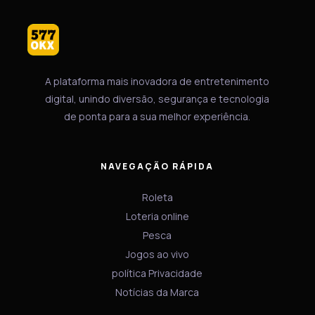
A plataforma mais inovadora de entretenimento
digital, unindo diversão, segurança e tecnologia
de ponta para a sua melhor experiência.
NAVEGAÇÃO RÁPIDA
Roleta
Loteria online
Pesca
Jogos ao vivo
política Privacidade
Notícias da Marca