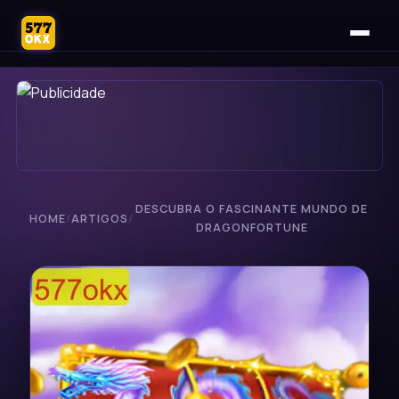
DESCUBRA O FASCINANTE MUNDO DE
HOME
/
ARTIGOS
/
DRAGONFORTUNE