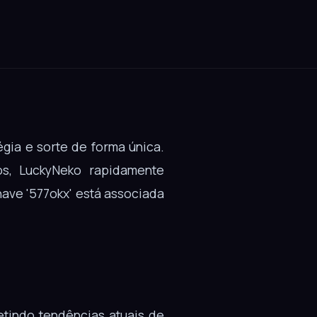
ia e sorte de forma única.
os, LuckyNeko rapidamente
have '577okx' está associada
tindo tendências atuais de