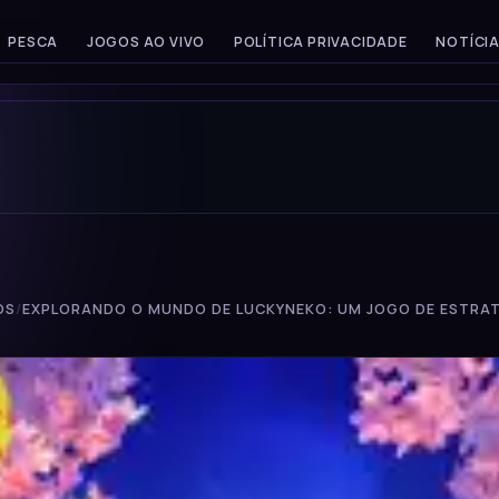
PESCA
JOGOS AO VIVO
POLÍTICA PRIVACIDADE
NOTÍCI
OS
/
EXPLORANDO O MUNDO DE LUCKYNEKO: UM JOGO DE ESTRAT