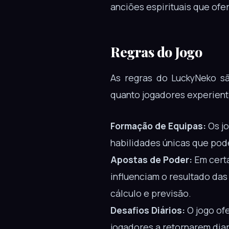
anciões espirituais que ofe
Regras do Jogo
As regras do LuckyNeko sã
quanto jogadores experiente
Formação de Equipas:
Os jo
habilidades únicas que pod
Apostas de Poder:
Em certa
influenciam o resultado das 
cálculo e previsão.
Desafios Diários:
O jogo of
jogadores a retornarem dia