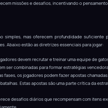
recem missões e desafios, incentivando o pensamento c
o simples, mas oferecem profundidade suficiente par
s. Abaixo estão as diretrizes essenciais para jogar:
gadores devem recrutar e treinar uma equipe de gat
em ser combinadas para formar estratégias vencedora
s fases, os jogadores podem fazer apostas chamadas 
batalhas. Estas apostas são uma parte crítica da estra
erece desafios diários que recompensam com itens exc
riamente.