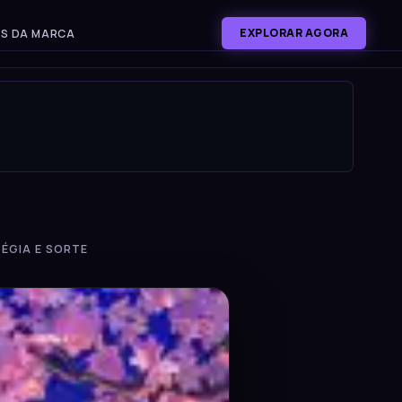
EXPLORAR AGORA
AS DA MARCA
ÉGIA E SORTE