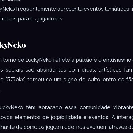
yNeko frequentemente apresenta eventos temáticos l
ionais para os jogadores.
ckyNeko
torno de LuckyNeko reflete a paixão e o entusiasmo
s sociais são abundantes com dicas, artísticas fa
ve '577okx' tornou-se um signo de culto entre os fã
.
uckyNeko têm abraçado essa comunidade vibrante,
ovos elementos de jogabilidade e eventos. A intera
lhante de como os jogos modernos evoluem através do