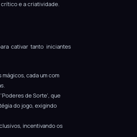
rítico e a criatividade.
a cativar tanto iniciantes
os mágicos, cada um com
s.
'Poderes de Sorte', que
tégia do jogo, exigindo
lusivos, incentivando os