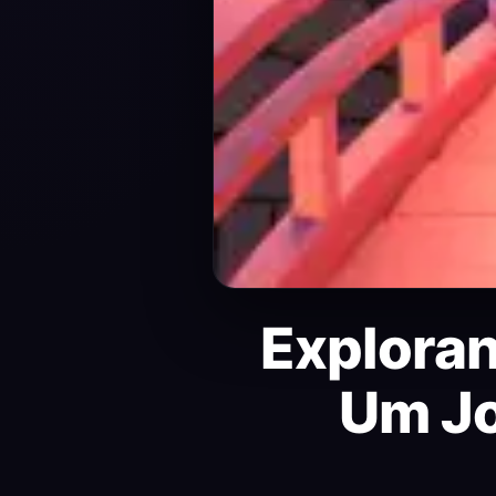
Explora
Um Jo