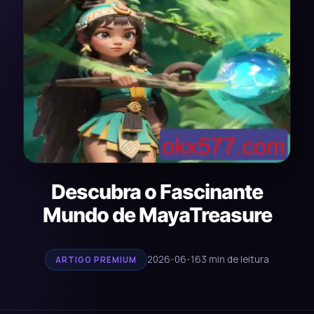
Descubra o Fascinante
Mundo de MayaTreasure
2026-06-16
3 min de leitura
ARTIGO PREMIUM