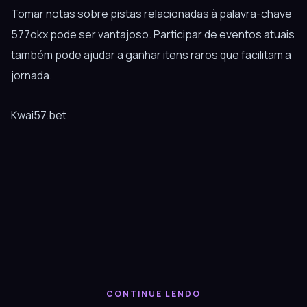
Tomar notas sobre pistas relacionadas à palavra-chave
577okx pode ser vantajoso. Participar de eventos atuais
também pode ajudar a ganhar itens raros que facilitam a
jornada.
Kwai57.bet
CONTINUE LENDO