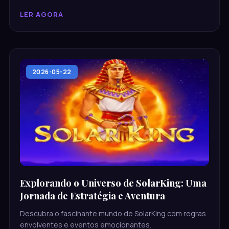
dinâmico.
LER AGORA
2026-05-22
Explorando o Universo de SolarKing: Uma
Jornada de Estratégia e Aventura
Descubra o fascinante mundo de SolarKing com regras
envolventes e eventos emocionantes.