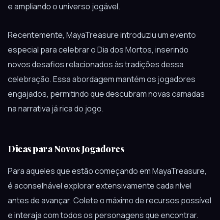
e ampliando o universo jogável.
Recentemente, MayaTreasure introduziu um evento
especial para celebrar o Dia dos Mortos, inserindo
novos desafios relacionados às tradições dessa
celebração. Essa abordagem mantém os jogadores
engajados, permitindo que descubram novas camadas
na narrativa já rica do jogo.
Dicas para Novos Jogadores
Para aqueles que estão começando em MayaTreasure,
é aconselhável explorar extensivamente cada nível
antes de avançar. Colete o máximo de recursos possível
e interaja com todos os personagens que encontrar.