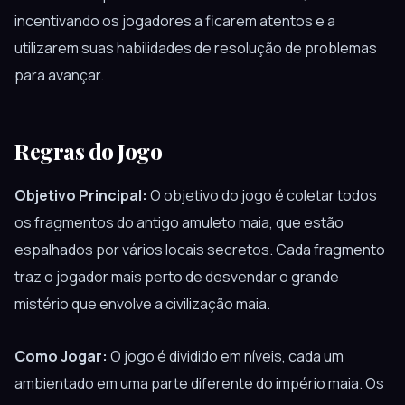
incentivando os jogadores a ficarem atentos e a
utilizarem suas habilidades de resolução de problemas
para avançar.
Regras do Jogo
Objetivo Principal:
O objetivo do jogo é coletar todos
os fragmentos do antigo amuleto maia, que estão
espalhados por vários locais secretos. Cada fragmento
traz o jogador mais perto de desvendar o grande
mistério que envolve a civilização maia.
Como Jogar:
O jogo é dividido em níveis, cada um
ambientado em uma parte diferente do império maia. Os