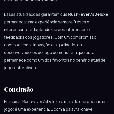
Essas atualizações garantem que
RushFever7sDeluxe
permaneça uma experiência sempre fresca e
interessante, adaptando-se aos interesses e
feedbacks dos jogadores. Com um compromisso
contínuo com a inovação e a qualidade, os
desenvolvedores do jogo demonstram que este
permanece como um dos favoritos no cenário atual de
jogos interativos.
Conclusão
Em suma, RushFever7sDeluxe é mais do que apenas um
jogo; é uma experiência. E com a palavra-chave