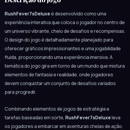
RushFever7sDeluxe
é desenvolvido como uma
experiência interativa que coloca o jogador no centro de
um universo vibrante, cheio de desafios e recompensas.
O design do jogo é detalhadamente planejado para
oferecer gráficos impressionantes e uma jogabilidade
fluida, proporcionando uma experiência imersiva. A
temática do jogo gira em torno de um mundo que mistura
elementos de fantasia e realidade, onde jogadores
devem conquistar um conjunto de desafios variados
para progredir.
Combinando elementos de jogos de estratégia e
tarefas baseadas em sorte,
RushFever7sDeluxe
leva
os jogadores a embarcar em aventuras cheias de ação.