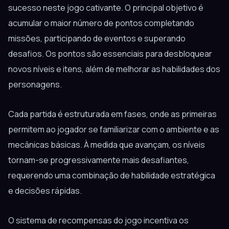
sucesso neste jogo cativante. O principal objetivo é
acumular o maior número de pontos completando
missões, participando de eventos e superando
desafios. Os pontos são essenciais para desbloquear
novos níveis e itens, além de melhorar as habilidades dos
personagens.
Cada partida é estruturada em fases, onde as primeiras
permitem ao jogador se familiarizar com o ambiente e as
mecânicas básicas. À medida que avançam, os níveis
tornam-se progressivamente mais desafiantes,
requerendo uma combinação de habilidade estratégica
e decisões rápidas.
O sistema de recompensas do jogo incentiva os