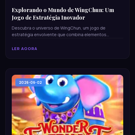
Explorando o Mundo de WingChun: Um
Jogo de Estratégia Inovador
Descubra o universo de WingChun, um jogo de
estratégia envolvente que combina elementos
tradicionais e modernos, apresentando regras únicas e
uma jogabilidade dinâmica.
LER AGORA
2026-06-02