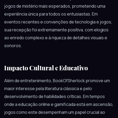
jogos de mistério mais esperados, prometendo uma
experiência única para todos os entusiastas. Em
eventos recentes e convenções de tecnologia e jogos,
sua recepção foi extremamente positiva, com elogios
ao enredo complexo e à riqueza de detalhes visuais e
sonoros.
Impacto Cultural e Educativo
Além de entretenimento, BookOfSherlock promove um
maior interesse pela literatura clássica e pelo
desenvolvimento de habilidades críticas. Em tempos
onde a educação online e gamificada está em ascensão,
jogos como este desempenham um papel crucial ao