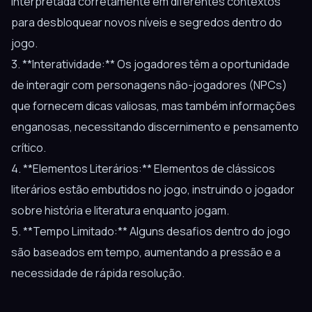
interpretada corretamente em diferentes contextos
para desbloquear novos níveis e segredos dentro do
jogo.
3. **Interatividade:** Os jogadores têm a oportunidade
de interagir com personagens não-jogadores (NPCs)
que fornecem dicas valiosas, mas também informações
enganosas, necessitando discernimento e pensamento
crítico.
4. **Elementos Literários:** Elementos de clássicos
literários estão embutidos no jogo, instruindo o jogador
sobre história e literatura enquanto jogam.
5. **Tempo Limitado:** Alguns desafios dentro do jogo
são baseados em tempo, aumentando a pressão e a
necessidade de rápida resolução.