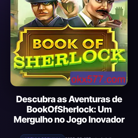
Descubra as Aventuras de
BookOfSherlock: Um
Mergulho no Jogo Inovador