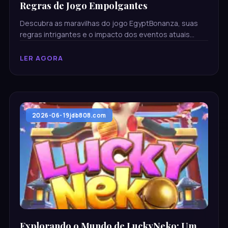
Regras de Jogo Empolgantes
Descubra as maravilhas do jogo EgyptBonanza, suas
regras intrigantes e o impacto dos eventos atuais
nessa fascinante aventura ambientada no Egito Antigo.
LER AGORA
2026-06-19
jdb808.com
Explorando o Mundo de LuckyNeko: Um