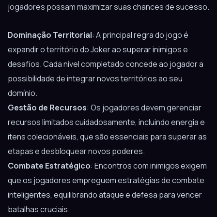
jogadores possam maximizar suas chances de sucesso.
Dominação Territorial
: A principal regra do jogo é
expandir o território do Joker ao superar inimigos e
desafios. Cada nível completado concede ao jogador a
possibilidade de integrar novos territórios ao seu
domínio.
Gestão de Recursos
: Os jogadores devem gerenciar
recursos limitados cuidadosamente, incluindo energia e
itens colecionáveis, que são essenciais para superar as
etapas e desbloquear novos poderes.
Combate Estratégico
: Encontros com inimigos exigem
que os jogadores empreguem estratégias de combate
inteligentes, equilibrando ataque e defesa para vencer
batalhas cruciais.