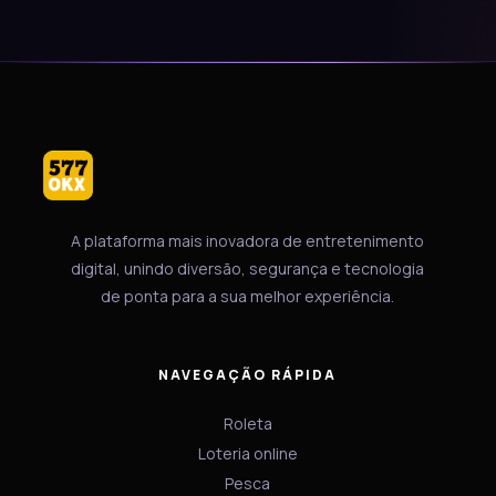
A plataforma mais inovadora de entretenimento
digital, unindo diversão, segurança e tecnologia
de ponta para a sua melhor experiência.
NAVEGAÇÃO RÁPIDA
Roleta
Loteria online
Pesca