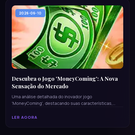
2026-06-10
Descubra o Jogo 'MoneyComing': A Nova
Sensação do Mercado
Uma análise detalhada do inovador jogo
'MoneyComing', destacando suas características,
introdução ao mercado de jogos e regras exclusivas.
LER AGORA