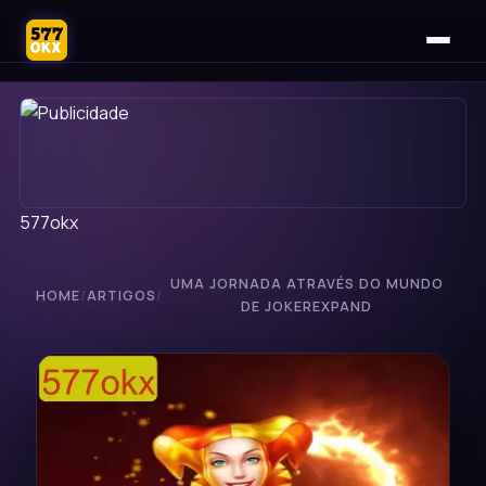
jdb808.com
577okx
UMA JORNADA ATRAVÉS DO MUNDO
HOME
/
ARTIGOS
/
DE JOKEREXPAND